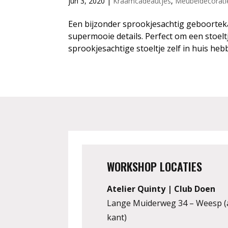
jun 3, 2020
|
Kraamcadeautjes
,
Meubeldecorati
Een bijzonder sprookjesachtig geboortekaa
supermooie details. Perfect om een stoeltj
sprookjesachtige stoeltje zelf in huis hebb
WORKSHOP LOCATIES
Atelier Quinty | Club Doen
Lange Muiderweg 34 – Weesp (
kant)