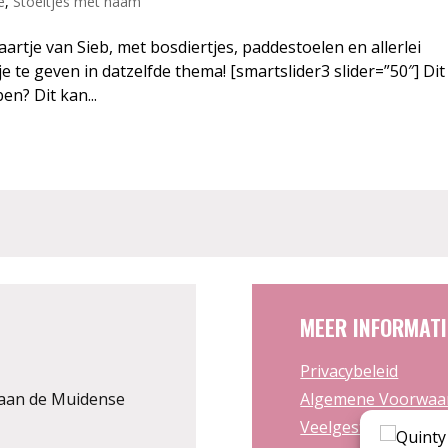
e
,
Stoeltjes met naam
rtje van Sieb, met bosdiertjes, paddestoelen en allerlei
e te geven in datzelfde thema! [smartslider3 slider=”50″] Dit
en? Dit kan...
MEER INFORMATI
Privacybeleid
aan de Muidense
Algemene Voorwaa
Veelgestelde vrage