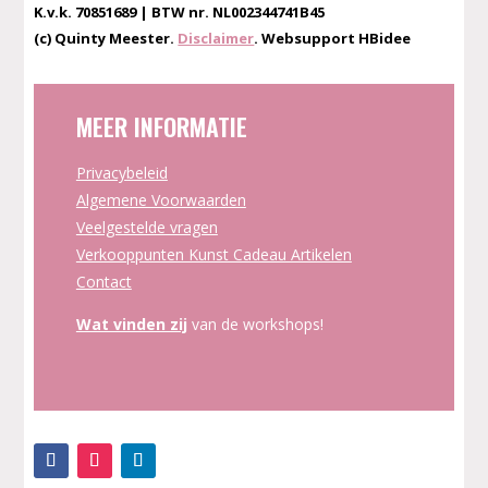
K.v.k. 70851689 | BTW nr. NL002344741B45
(c) Quinty Meester.
Disclaimer
. Websupport HBidee
MEER INFORMATIE
Privacybeleid
Algemene Voorwaarden
Veelgestelde vragen
Verkooppunten Kunst Cadeau Artikelen
Contact
Wat vinden zij
van de workshops!