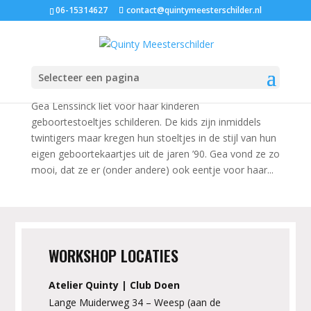
06-15314627
contact@quintymeesterschilder.nl
Vintage stoeltje voor Merel
jun 3, 2020
|
Kraamcadeautjes
,
Meubeldecoratie
,
Stoeltjes met naam
Selecteer een pagina
Gea Lenssinck liet voor haar kinderen
geboortestoeltjes schilderen. De kids zijn inmiddels
twintigers maar kregen hun stoeltjes in de stijl van hun
eigen geboortekaartjes uit de jaren ’90. Gea vond ze zo
mooi, dat ze er (onder andere) ook eentje voor haar...
WORKSHOP LOCATIES
Atelier Quinty | Club Doen
Lange Muiderweg 34 – Weesp (aan de