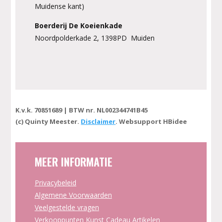
Muidense kant)
Boerderij De Koeienkade
Noordpolderkade 2, 1398PD Muiden
K.v.k. 70851689 | BTW nr. NL002344741B45
(c) Quinty Meester.
Disclaimer
. Websupport HBidee
MEER INFORMATIE
Privacybeleid
Algemene Voorwaarden
Veelgestelde vragen
Verkooppunten Kunst Cadeau Artikelen