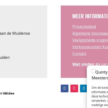
MEER INFORMATI
Privacybeleid
aan de Muidense
Algemene Voorwaa
Veelgestelde vrage
Verkooppunten Kun
Contact
uiden
Wat vinden zij
van
Om de beste
informatie 
t HBidee
deze techno
verwerken. 
nadelige in