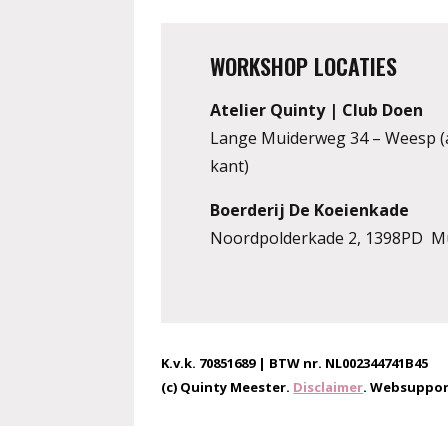
WORKSHOP LOCATIES
Atelier Quinty | Club Doen
Lange Muiderweg 34 – Weesp (
kant)
Boerderij De Koeienkade
Noordpolderkade 2, 1398PD M
K.v.k. 70851689 | BTW nr. NL002344741B45
(c) Quinty Meester.
Disclaimer
. Websuppor