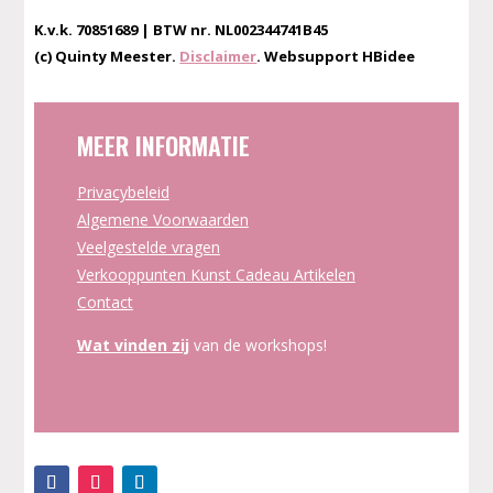
K.v.k. 70851689 | BTW nr. NL002344741B45
(c) Quinty Meester.
Disclaimer
. Websupport HBidee
MEER INFORMATIE
Privacybeleid
Algemene Voorwaarden
Veelgestelde vragen
Verkooppunten Kunst Cadeau Artikelen
Contact
Wat vinden zij
van de workshops!