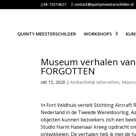
06-15314627
contact@quintymeesterschilder.nl
QUINTY MEESTERSCHILDER
WORKSHOPS
KUN
Museum verhalen van
FORGOTTEN
okt 15, 2020
|
Ambachtelijk letterzetten
,
Muursc
In Fort Veldhuis vertelt Stichting Aircra
Nederland in de Tweede Wereldoorlog. A
objecten kunnen bezoekers zich een beeld
Studio Harm Hasenaar kreeg opdracht om 
ontwikkelen. De verhalen heb ik met de ha