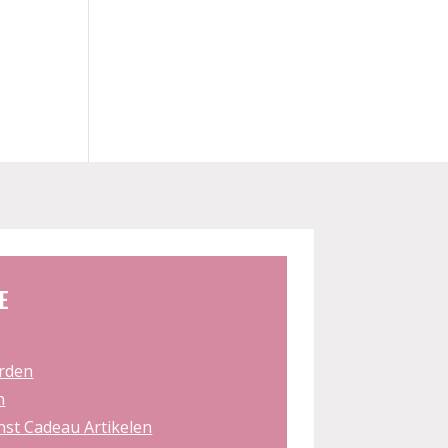
E
rden
n
st Cadeau Artikelen