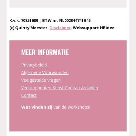
K.v.k. 70851689 | BTW nr. NL002344741B45
(c) Quinty Meester.
Disclaimer
. Websupport HBidee
MEER INFORMATIE
Privacybeleid
Algemene Voorwaarden
Veelgestelde vragen
Verkooppunten Kunst Cadeau Artikelen
Contact
Wat vinden zij
van de workshops!