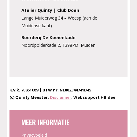
Atelier Quinty | Club Doen
Lange Muiderweg 34 – Weesp (aan de
Muidense kant)
Boerderij De Koeienkade
Noordpolderkade 2, 1398PD Muiden
K.v.k. 70851689 | BTW nr. NL002344741B45
(c) Quinty Meester.
Disclaimer
. Websupport HBidee
MEER INFORMATIE
Privacybeleid