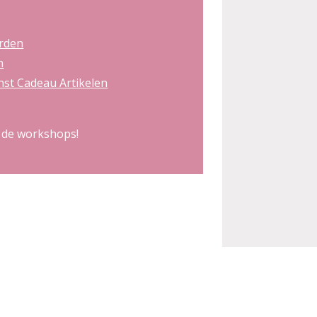
rden
n
st Cadeau Artikelen
 de workshops!