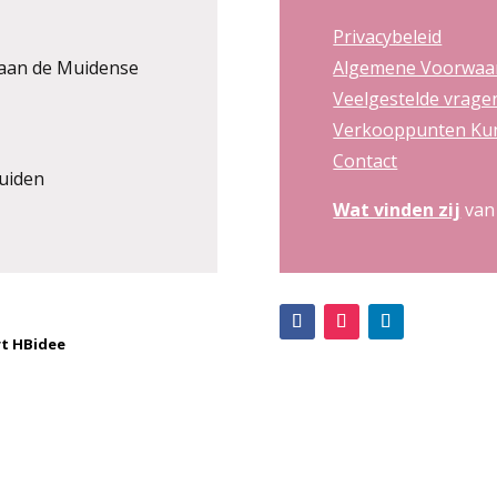
Privacybeleid
aan de Muidense
Algemene Voorwaa
Veelgestelde vrage
Verkooppunten Kun
Contact
uiden
Wat vinden zij
van
t HBidee