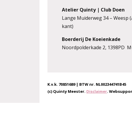
Atelier Quinty | Club Doen
Lange Muiderweg 34 – Weesp (
kant)
Boerderij De Koeienkade
Noordpolderkade 2, 1398PD M
K.v.k. 70851689 | BTW nr. NL002344741B45
(c) Quinty Meester.
Disclaimer
. Websuppor