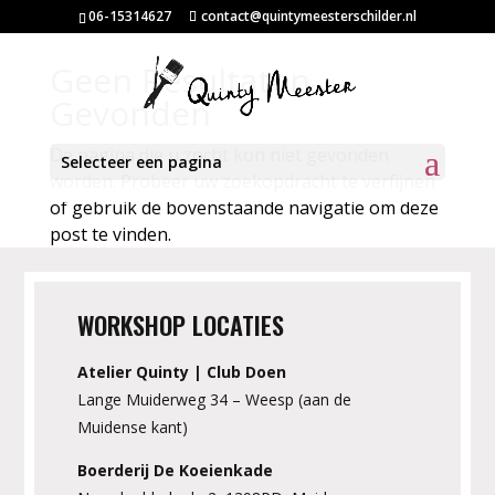
06-15314627
contact@quintymeesterschilder.nl
Geen Resultaten
Gevonden
De pagina die u zocht kon niet gevonden
Selecteer een pagina
worden. Probeer uw zoekopdracht te verfijnen
of gebruik de bovenstaande navigatie om deze
post te vinden.
WORKSHOP LOCATIES
Atelier Quinty | Club Doen
Lange Muiderweg 34 – Weesp (aan de
Muidense kant)
Boerderij De Koeienkade