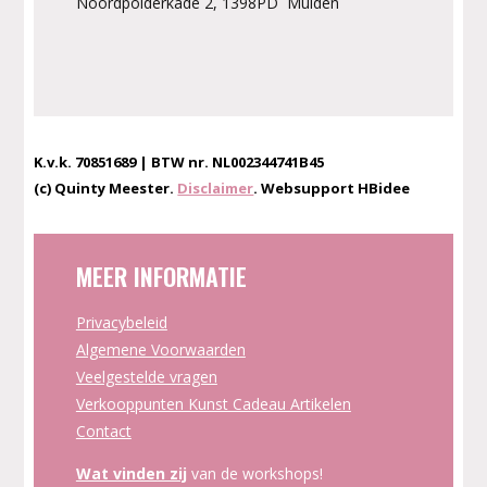
Noordpolderkade 2, 1398PD Muiden
K.v.k. 70851689 | BTW nr. NL002344741B45
(c) Quinty Meester.
Disclaimer
. Websupport HBidee
MEER INFORMATIE
Privacybeleid
Algemene Voorwaarden
Veelgestelde vragen
Verkooppunten Kunst Cadeau Artikelen
Contact
Wat vinden zij
van de workshops!