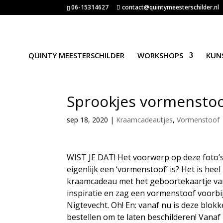
06-15314627
contact@quintymeesterschilder.nl
QUINTY MEESTERSCHILDER
WORKSHOPS
KUN
Sprookjes vormenstoo
sep 18, 2020
|
Kraamcadeautjes
,
Vormenstoof
WIST JE DAT! Het voorwerp op deze foto’
eigenlijk een ‘vormenstoof’ is? Het is he
kraamcadeau met het geboortekaartje v
inspiratie en zag een vormenstoof voorbi
Nigtevecht. Oh! En: vanaf nu is deze blo
bestellen om te laten beschilderen! Vanaf 