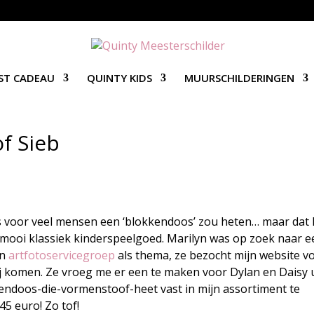
ST CADEAU
QUINTY KIDS
MUURSCHILDERINGEN
f Sieb
s voor veel mensen een ‘blokkendoos’ zou heten… maar dat 
el mooi klassiek kinderspeelgoed. Marilyn was op zoek naar 
an
artfotoservicegroep
als thema, ze bezocht mijn website v
j komen. Ze vroeg me er een te maken voor Dylan en Daisy u
kkendoos-die-vormenstoof-heet vast in mijn assortiment te
45 euro! Zo tof!