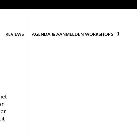
REVIEWS
AGENDA & AANMELDEN WORKSHOPS
het
een
oor
it