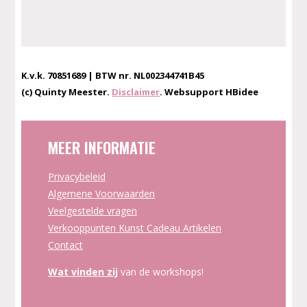
K.v.k. 70851689 | BTW nr. NL002344741B45
(c) Quinty Meester.
Disclaimer
. Websupport HBidee
MEER INFORMATIE
Privacybeleid
Algemene Voorwaarden
Veelgestelde vragen
Verkooppunten Kunst Cadeau Artikelen
Contact
Wat vinden zij
van de workshops!