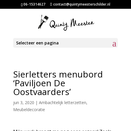
06-15314627
contact@quintymeesterschilder.nl
Selecteer een pagina
Sierletters menubord
‘Paviljoen De
Oostvaarders’
jun 3, 2020
|
Ambachtelijk letterzetten
,
Meubeldecoratie