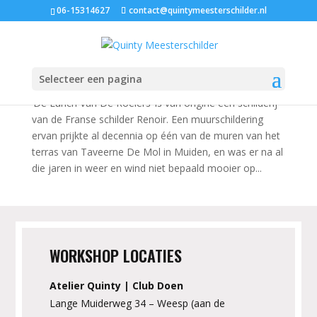
06-15314627
contact@quintymeesterschilder.nl
‘De Lunch Van De Roeiers’ bij Taveerne De Mol
in Muiden
okt 15, 2020
|
Muurschilderingen
Selecteer een pagina
‘De Lunch Van De Roeiers’ is van origine een schilderij
van de Franse schilder Renoir. Een muurschildering
ervan prijkte al decennia op één van de muren van het
terras van Taveerne De Mol in Muiden, en was er na al
die jaren in weer en wind niet bepaald mooier op...
WORKSHOP LOCATIES
Atelier Quinty | Club Doen
Lange Muiderweg 34 – Weesp (aan de