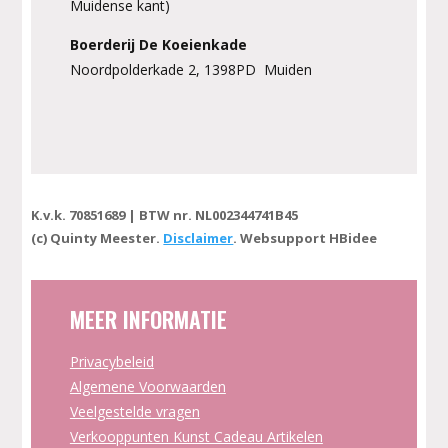
Muidense kant)
Boerderij De Koeienkade
Noordpolderkade 2, 1398PD Muiden
K.v.k. 70851689 | BTW nr. NL002344741B45
(c) Quinty Meester.
Disclaimer
. Websupport HBidee
MEER INFORMATIE
Privacybeleid
Algemene Voorwaarden
Veelgestelde vragen
Verkooppunten Kunst Cadeau Artikelen