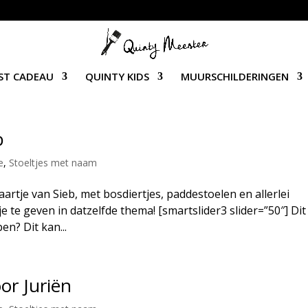
ST CADEAU
QUINTY KIDS
MUURSCHILDERINGEN
b
e
,
Stoeltjes met naam
rtje van Sieb, met bosdiertjes, paddestoelen en allerlei
e te geven in datzelfde thema! [smartslider3 slider=”50″] Dit
en? Dit kan...
or Juriën