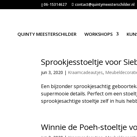
06-15314627
contact@quintymeesterschilder.nl
QUINTY MEESTERSCHILDER
WORKSHOPS
KUN
Sprookjesstoeltje voor Sie
jun 3, 2020
|
Kraamcadeautjes
,
Meubeldecorati
Een bijzonder sprookjesachtig geboortekaa
supermooie details. Perfect om een stoeltj
sprookjesachtige stoeltje zelf in huis hebb
Winnie de Poeh-stoeltje vo