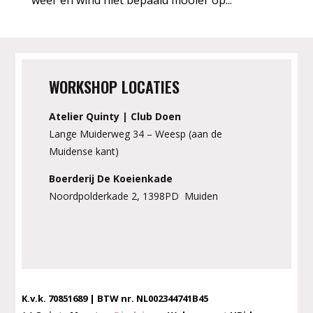
weer en wind niet bepaald mooier op...
WORKSHOP LOCATIES
Atelier Quinty | Club Doen
Lange Muiderweg 34 – Weesp (aan de
Muidense kant)
Boerderij De Koeienkade
Noordpolderkade 2, 1398PD Muiden
K.v.k. 70851689 | BTW nr. NL002344741B45