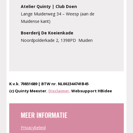
Atelier Quinty | Club Doen
Lange Muiderweg 34 – Weesp (aan de
Muidense kant)
Boerderij De Koeienkade
Noordpolderkade 2, 1398PD Muiden
K.v.k. 70851689 | BTW nr. NL002344741B45
(c) Quinty Meester.
Disclaimer
. Websupport HBidee
MEER INFORMATIE
Privacybeleid