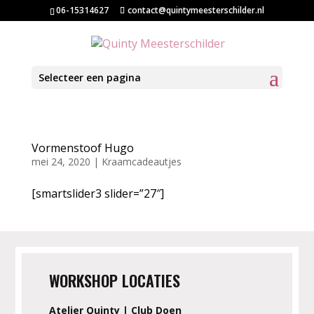
06-15314627
contact@quintymeesterschilder.nl
Selecteer een pagina
Vormenstoof Hugo
mei 24, 2020
|
Kraamcadeautjes
[smartslider3 slider=”27″]
WORKSHOP LOCATIES
Atelier Quinty | Club Doen