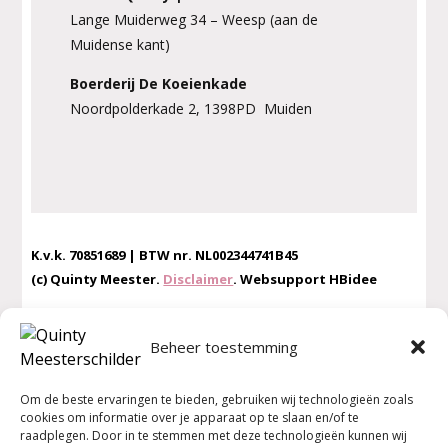
Lange Muiderweg 34 – Weesp (aan de
Muidense kant)
Boerderij De Koeienkade
Noordpolderkade 2, 1398PD Muiden
K.v.k. 70851689 | BTW nr. NL002344741B45
(c) Quinty Meester.
Disclaimer
. Websupport HBidee
Beheer toestemming
MEER INFORMATIE
Om de beste ervaringen te bieden, gebruiken wij technologieën zoals
Privacybeleid
cookies om informatie over je apparaat op te slaan en/of te
Algemene Voorwaarden
raadplegen. Door in te stemmen met deze technologieën kunnen wij