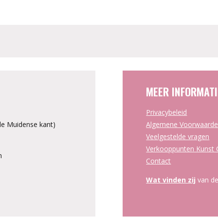
MEER INFORMATI
Privacybeleid
e Muidense kant)
Algemene Voorwaard
Veelgestelde vragen
Verkooppunten Kunst C
n
Contact
Wat vinden zij
van de