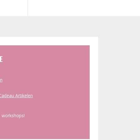
E
en
adeau Artikelen
 workshops!