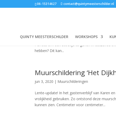
06-15314627
contact@quintymeesterschilder.nl
Sprookjesstoeltje voor Sie
jun 3, 2020
|
Kraamcadeautjes
,
Meubeldecorati
QUINTY MEESTERSCHILDER
WORKSHOPS
KU
Een bijzonder sprookjesachtig geboortekaartje va
Perfect om een stoeltje te geven in datzelfde the
hebben? Dit kan...
Muurschildering ‘Het Dijkh
jun 3, 2020
|
Muurschilderingen
Lente-update! In het gastenverblijf van Karen e
vrolijkheid gebruiken. Zo ontstond deze muurschi
kunnen zien. Centimeter voor centimeter...