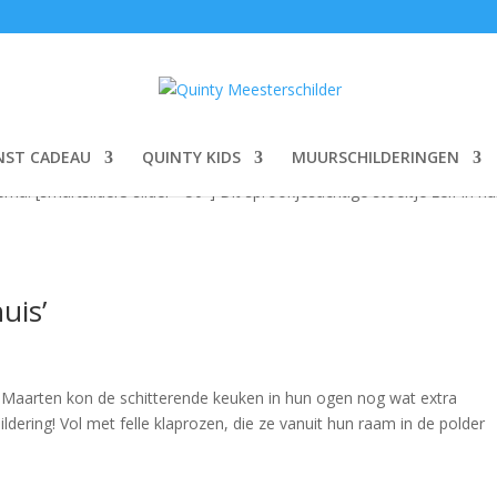
b
e
,
Stoeltjes met naam
NST CADEAU
QUINTY KIDS
MUURSCHILDERINGEN
n Sieb, met bosdiertjes, paddestoelen en allerlei supermooie details
ma! [smartslider3 slider=”50″] Dit sprookjesachtige stoeltje zelf in hu
uis’
n Maarten kon de schitterende keuken in hun ogen nog wat extra
ldering! Vol met felle klaprozen, die ze vanuit hun raam in de polder