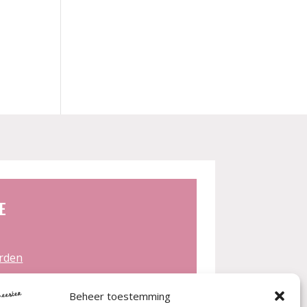
E
rden
n
st Cadeau Artikelen
Beheer toestemming