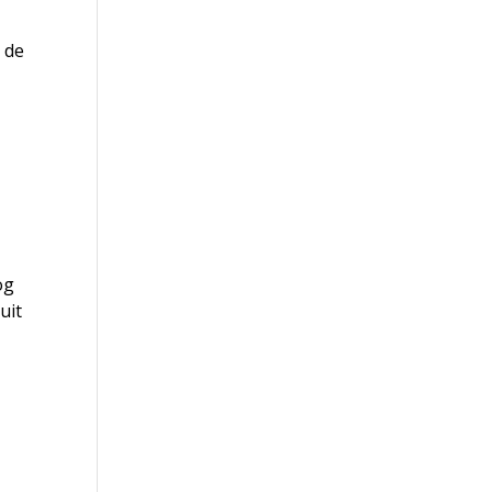
e de
og
uit