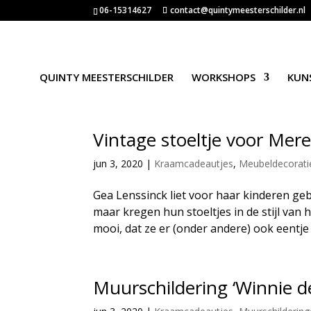
06-15314627
contact@quintymeesterschilder.nl
QUINTY MEESTERSCHILDER
WORKSHOPS
KUN
Vintage stoeltje voor Mere
jun 3, 2020
|
Kraamcadeautjes
,
Meubeldecorati
Gea Lenssinck liet voor haar kinderen gebo
maar kregen hun stoeltjes in de stijl van 
mooi, dat ze er (onder andere) ook eentje 
Muurschildering ‘Winnie d