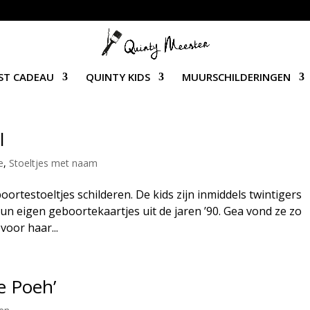
ST CADEAU
QUINTY KIDS
MUURSCHILDERINGEN
l
e
,
Stoeltjes met naam
ortestoeltjes schilderen. De kids zijn inmiddels twintigers
hun eigen geboortekaartjes uit de jaren ’90. Gea vond ze zo
voor haar...
e Poeh’