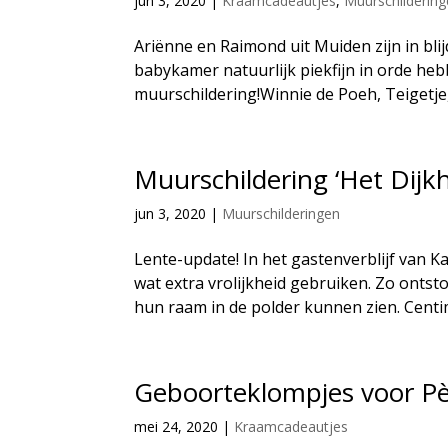
jun 3, 2020
|
Kraamcadeautjes
,
Muurschilderin
Ariënne en Raimond uit Muiden zijn in bli
babykamer natuurlijk piekfijn in orde he
muurschildering!Winnie de Poeh, Teigetje, 
Muurschildering ‘Het Dijkh
jun 3, 2020
|
Muurschilderingen
Lente-update! In het gastenverblijf van 
wat extra vrolijkheid gebruiken. Zo ontsto
hun raam in de polder kunnen zien. Centim
Geboorteklompjes voor P
mei 24, 2020
|
Kraamcadeautjes