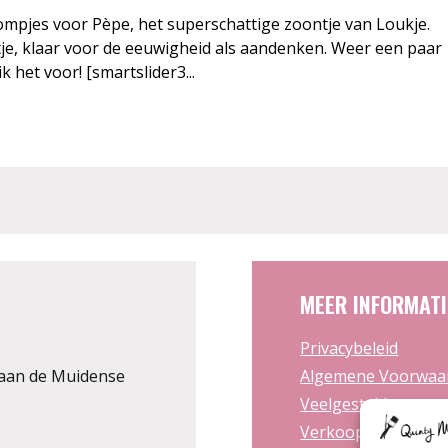
ompjes voor Pèpe, het superschattige zoontje van Loukje.
tje, klaar voor de eeuwigheid als aandenken. Weer een paar
 het voor! [smartslider3...
MEER INFORMATI
Privacybeleid
aan de Muidense
Algemene Voorwaa
Veelgestelde vrage
Verkooppunten Kun