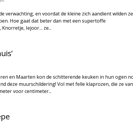
gen
jde verwachting, en voordat de kleine zich aandient wilden z
bben. Hoe gaat dat beter dan met een supertoffe
Knorretje, Iejoor… ze...
uis’
Karen en Maarten kon de schitterende keuken in hun ogen n
nd deze muurschildering! Vol met felle klaprozen, die ze van
eter voor centimeter...
èpe