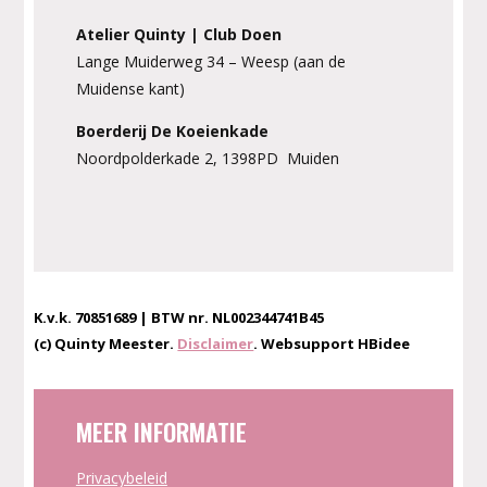
Atelier Quinty | Club Doen
Lange Muiderweg 34 – Weesp (aan de
Muidense kant)
Boerderij De Koeienkade
Noordpolderkade 2, 1398PD Muiden
K.v.k. 70851689 | BTW nr. NL002344741B45
(c) Quinty Meester.
Disclaimer
. Websupport HBidee
MEER INFORMATIE
Privacybeleid