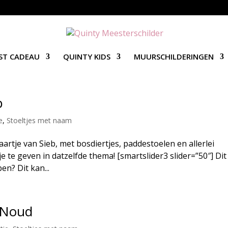
ST CADEAU
QUINTY KIDS
MUURSCHILDERINGEN
b
e
,
Stoeltjes met naam
rtje van Sieb, met bosdiertjes, paddestoelen en allerlei
e te geven in datzelfde thema! [smartslider3 slider=”50″] Dit
en? Dit kan...
r Noud