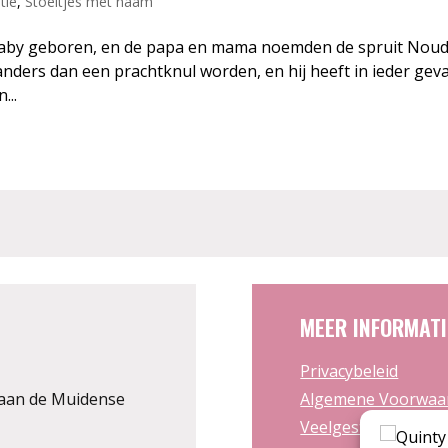
tie
,
Stoeltjes met naam
baby geboren, en de papa en mama noemden de spruit Noud
nders dan een prachtknul worden, en hij heeft in ieder geva
...
MEER INFORMATI
Privacybeleid
aan de Muidense
Algemene Voorwaa
Veelgestelde vrage