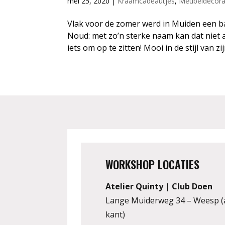
mei 25, 2020
|
Kraamcadeautjes
,
Meubeldecora
Vlak voor de zomer werd in Muiden een 
Noud: met zo’n sterke naam kan dat niet a
iets om op te zitten! Mooi in de stijl van zijn
WORKSHOP LOCATIES
Atelier Quinty | Club Doen
Lange Muiderweg 34 – Weesp (
kant)