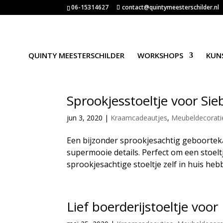
06-15314627
contact@quintymeesterschilder.nl
QUINTY MEESTERSCHILDER
WORKSHOPS
KUN
Sprookjesstoeltje voor Sie
jun 3, 2020
|
Kraamcadeautjes
,
Meubeldecorati
Een bijzonder sprookjesachtig geboortekaa
supermooie details. Perfect om een stoeltj
sprookjesachtige stoeltje zelf in huis hebb
Lief boerderijstoeltje voo