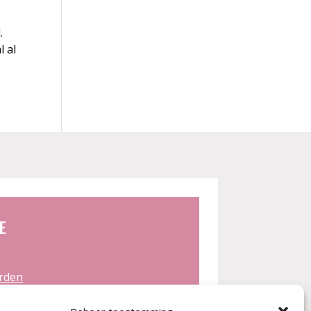
.
l al
E
rden
n