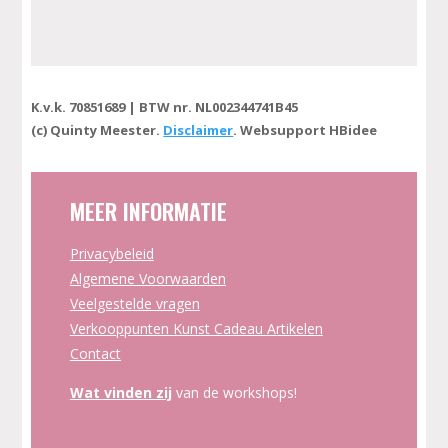
K.v.k. 70851689 | BTW nr. NL002344741B45
(c) Quinty Meester.
Disclaimer
. Websupport HBidee
MEER INFORMATIE
Privacybeleid
Algemene Voorwaarden
Veelgestelde vragen
Verkooppunten Kunst Cadeau Artikelen
Contact
Wat vinden zij
van de workshops!