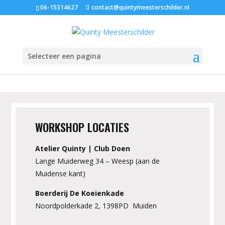
06-15314627
contact@quintymeesterschilder.nl
Vormenstoof Hugo
mei 24, 2020
|
Kraamcadeautjes
Selecteer een pagina
[smartslider3 slider=”27″]
WORKSHOP LOCATIES
Atelier Quinty | Club Doen
Lange Muiderweg 34 – Weesp (aan de
Muidense kant)
Boerderij De Koeienkade
Noordpolderkade 2, 1398PD Muiden