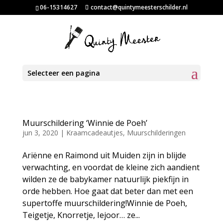
06-15314627
contact@quintymeesterschilder.nl
Selecteer een pagina
Muurschildering ‘Winnie de Poeh’
jun 3, 2020
|
Kraamcadeautjes
,
Muurschilderingen
Ariënne en Raimond uit Muiden zijn in blijde
verwachting, en voordat de kleine zich aandient
wilden ze de babykamer natuurlijk piekfijn in
orde hebben. Hoe gaat dat beter dan met een
supertoffe muurschildering!Winnie de Poeh,
Teigetje, Knorretje, Iejoor… ze...