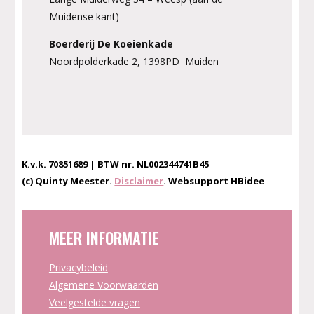
Muidense kant)
Boerderij De Koeienkade
Noordpolderkade 2, 1398PD Muiden
K.v.k. 70851689 | BTW nr. NL002344741B45
(c) Quinty Meester.
Disclaimer
. Websupport HBidee
MEER INFORMATIE
Privacybeleid
Algemene Voorwaarden
Veelgestelde vragen