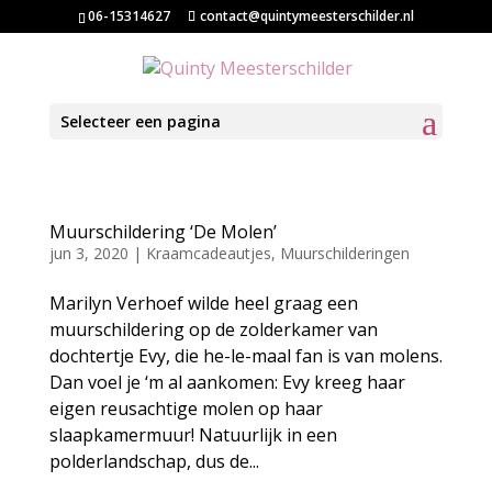
06-15314627
contact@quintymeesterschilder.nl
Selecteer een pagina
Muurschildering ‘De Molen’
jun 3, 2020
|
Kraamcadeautjes
,
Muurschilderingen
Marilyn Verhoef wilde heel graag een
muurschildering op de zolderkamer van
dochtertje Evy, die he-le-maal fan is van molens.
Dan voel je ‘m al aankomen: Evy kreeg haar
eigen reusachtige molen op haar
slaapkamermuur! Natuurlijk in een
polderlandschap, dus de...