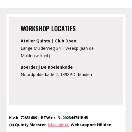
WORKSHOP LOCATIES
Atelier Quinty | Club Doen
Lange Muiderweg 34 – Weesp (aan de
Muidense kant)
Boerderij De Koeienkade
Noordpolderkade 2, 1398PD Muiden
K.v.k. 70851689 | BTW nr. NL002344741B45
(c) Quinty Meester.
Disclaimer
. Websupport HBidee