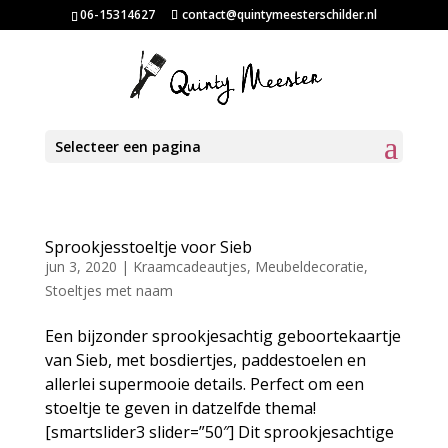
06-15314627
contact@quintymeesterschilder.nl
Selecteer een pagina
Sprookjesstoeltje voor Sieb
jun 3, 2020
|
Kraamcadeautjes
,
Meubeldecoratie
,
Stoeltjes met naam
Een bijzonder sprookjesachtig geboortekaartje
van Sieb, met bosdiertjes, paddestoelen en
allerlei supermooie details. Perfect om een
stoeltje te geven in datzelfde thema!
[smartslider3 slider=”50″] Dit sprookjesachtige