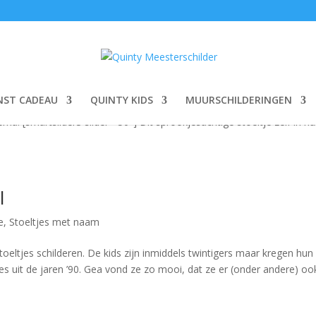
b
e
,
Stoeltjes met naam
NST CADEAU
QUINTY KIDS
MUURSCHILDERINGEN
n Sieb, met bosdiertjes, paddestoelen en allerlei supermooie details
ma! [smartslider3 slider=”50″] Dit sprookjesachtige stoeltje zelf in hu
l
e
,
Stoeltjes met naam
oeltjes schilderen. De kids zijn inmiddels twintigers maar kregen hun
jes uit de jaren ’90. Gea vond ze zo mooi, dat ze er (onder andere) oo