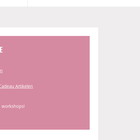
E
en
adeau Artikelen
 workshops!