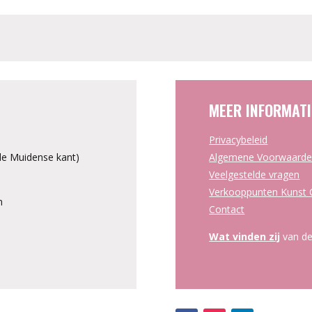
MEER INFORMATI
Privacybeleid
e Muidense kant)
Algemene Voorwaard
Veelgestelde vragen
Verkooppunten Kunst C
n
Contact
Wat vinden zij
van de