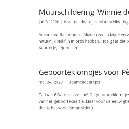
Muurschildering ‘Winnie d
jun 3, 2020
|
Kraamcadeautjes
,
Muurschilderin
Ariënne en Raimond uit Muiden zijn in blijde ve
natuurlijk piekfijn in orde hebben. Hoe gaat dat
Knorretje, Iejoor… ze...
Geboorteklompjes voor P
mei 24, 2020
|
Kraamcadeautjes
Tadaaaa! Daar zijn ze dan! De geboorteklompjes 
van het geboortekaartje, klaar voor de eeuwighe
doe ik het voor! [smartslider3...