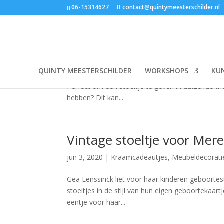
06-15314627
contact@quintymeesterschilder.nl
Sprookjesstoeltje voor Sie
jun 3, 2020
|
Kraamcadeautjes
,
Meubeldecorati
QUINTY MEESTERSCHILDER
WORKSHOPS
KU
Een bijzonder sprookjesachtig geboortekaartje va
Perfect om een stoeltje te geven in datzelfde the
hebben? Dit kan...
Vintage stoeltje voor Mere
jun 3, 2020
|
Kraamcadeautjes
,
Meubeldecorati
Gea Lenssinck liet voor haar kinderen geboortest
stoeltjes in de stijl van hun eigen geboortekaart
eentje voor haar...