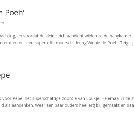
e Poeh’
gen
rwachting, en voordat de kleine zich aandient wilden ze de babykamer
 beter dan met een supertoffe muurschildering!Winnie de Poeh, Teigetj
èpe
voor Pèpe, het superschattige zoontje van Loukje. Helemaal in de st
id als aandenken. Weer een paar ouders heel erg blij gemaakt en daa