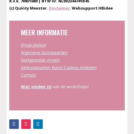
K.v.k. 70851689 | BTW nr. NL002344741B45
(c) Quinty Meester.
Disclaimer
. Websupport HBidee
MEER INFORMATIE
Privacybeleid
Algemene Voorwaarden
Veelgestelde vragen
Verkooppunten Kunst Cadeau Artikelen
Contact
Wat vinden zij
van de workshops!