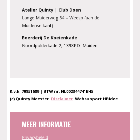
Atelier Quinty | Club Doen
Lange Muiderweg 34 – Weesp (aan de
Muidense kant)
Boerderij De Koeienkade
Noordpolderkade 2, 1398PD Muiden
K.v.k. 70851689 | BTW nr. NL002344741B45
(c) Quinty Meester.
Disclaimer
. Websupport HBidee
MEER INFORMATIE
Privacybeleid