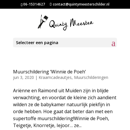
06-15314627
contact@quintymeesterschilder.nl
Selecteer een pagina
Muurschildering ‘Winnie de Poeh’
jun 3, 2020
|
Kraamcadeautjes
,
Muurschilderingen
Ariënne en Raimond uit Muiden zijn in blijde
verwachting, en voordat de kleine zich aandient
wilden ze de babykamer natuurlijk piekfijn in
orde hebben. Hoe gaat dat beter dan met een
supertoffe muurschildering!Winnie de Poeh,
Teigetje, Knorretje, Iejoor… ze...