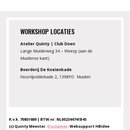
WORKSHOP LOCATIES
Atelier Quinty | Club Doen
Lange Muiderweg 34 – Weesp (aan de
Muidense kant)
Boerderij De Koeienkade
Noordpolderkade 2, 1398PD Muiden
K.v.k. 70851689 | BTW nr. NL002344741B45
(c) Quinty Meester.
Disclaimer
. Websupport HBidee