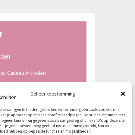
E
rden
n
st Cadeau Artikelen
Beheer toestemming
 de workshops!
 ervaringen te bieden, gebruiken wij technologieën zoals cookies om
over je apparaat op te slaan en/of te raadplegen. Door in te stemmen met
logieën kunnen wij gegevens zoals surfgedrag of unieke ID's op deze site
Als je geen toestemming geeft of uw toestemming intrekt, kan dit een
vloed hebben op bepaalde functies en mogelijkheden.