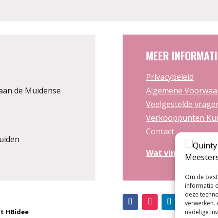
MEER INFORMATI
Privacybeleid
aan de Muidense
Algemene Voorwaa
Veelgestelde vrage
Verkooppunten Kun
Contact
uiden
Wat vinden zij
van
Om de beste
informatie 
deze techno
verwerken. 
t HBidee
nadelige in