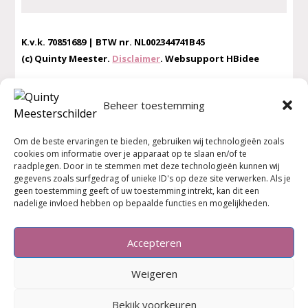
K.v.k. 70851689 | BTW nr. NL002344741B45
(c) Quinty Meester.
Disclaimer
. Websupport HBidee
Beheer toestemming
MEER INFORMATIE
Om de beste ervaringen te bieden, gebruiken wij technologieën zoals
Privacybeleid
cookies om informatie over je apparaat op te slaan en/of te
Algemene Voorwaarden
raadplegen. Door in te stemmen met deze technologieën kunnen wij
Veelgestelde vragen
gegevens zoals surfgedrag of unieke ID's op deze site verwerken. Als je
geen toestemming geeft of uw toestemming intrekt, kan dit een
Verkooppunten Kunst Cadeau Artikelen
nadelige invloed hebben op bepaalde functies en mogelijkheden.
Contact
Wat vinden zij
van de workshops!
Accepteren
Weigeren
Bekijk voorkeuren