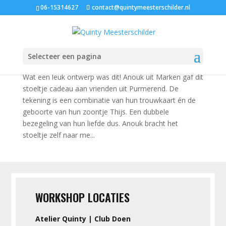
06-15314627
contact@quintymeesterschilder.nl
Liefdesstoeltje voor Thijs
jun 2, 2020
|
Kraamcadeautjes
,
Meubeldecoratie
,
Stoeltjes met naam
Selecteer een pagina
Wat een leuk ontwerp was dit! Anouk uit Marken gaf dit
stoeltje cadeau aan vrienden uit Purmerend. De
tekening is een combinatie van hun trouwkaart én de
geboorte van hun zoontje Thijs. Een dubbele
bezegeling van hun liefde dus. Anouk bracht het
stoeltje zelf naar me...
WORKSHOP LOCATIES
Atelier Quinty | Club Doen