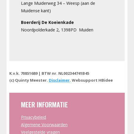
Lange Muiderweg 34 – Weesp (aan de
Muidense kant)
Boerderij De Koeienkade
Noordpolderkade 2, 1398PD Muiden
K.v.k. 70851689 | BTW nr. NL002344741B45
(c) Quinty Meester.
Disclaimer
. Websupport HBidee
MEER INFORMATIE
Privacybeleid
Algemene Voorwaarden
Veelgestelde vragen