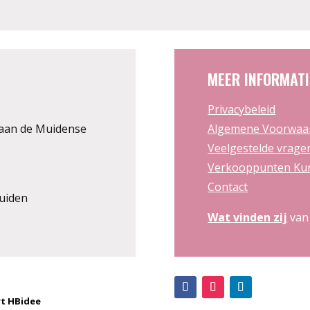
MEER INFORMATI
Privacybeleid
aan de Muidense
Algemene Voorwaa
Veelgestelde vrage
Verkooppunten Kun
Contact
uiden
Wat vinden zij
van
t HBidee