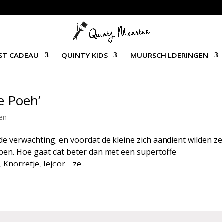
ST CADEAU
QUINTY KIDS
MUURSCHILDERINGEN
e Poeh’
gen
jde verwachting, en voordat de kleine zich aandient wilden z
bben. Hoe gaat dat beter dan met een supertoffe
Knorretje, Iejoor… ze...