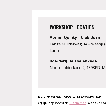
WORKSHOP LOCATIES
Atelier Quinty | Club Doen
Lange Muiderweg 34 – Weesp (
kant)
Boerderij De Koeienkade
Noordpolderkade 2, 1398PD M
K.v.k. 70851689 | BTW nr. NL002344741B45
(c) Quinty Meester.
Disclaimer
. Websuppor