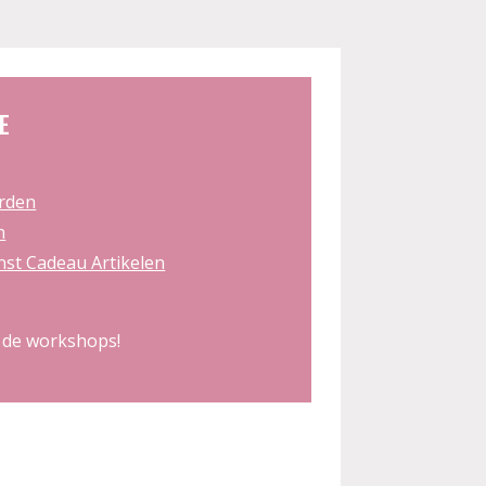
E
rden
n
st Cadeau Artikelen
 de workshops!