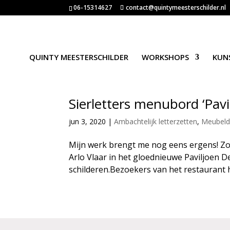
06-15314627
contact@quintymeesterschilder.nl
QUINTY MEESTERSCHILDER
WORKSHOPS
KUN
Sierletters menubord ‘Pav
jun 3, 2020
|
Ambachtelijk letterzetten
,
Meubeld
Mijn werk brengt me nog eens ergens! Zoal
Arlo Vlaar in het gloednieuwe Paviljoen 
schilderen.Bezoekers van het restaurant h