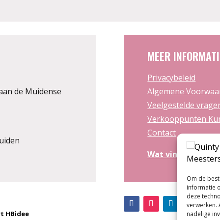
MEER INFORMATI
Privacybeleid
aan de Muidense
Algemene Voorwaa
Veelgestelde vrage
Verkooppunten Kun
Contact
uiden
Wat vinden zij
van
Om de beste
informatie 
deze techno
verwerken. 
t HBidee
nadelige in