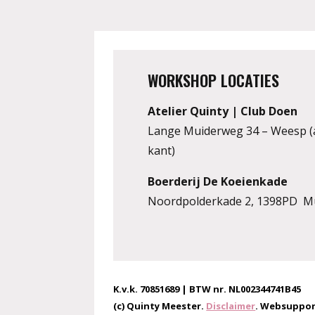
WORKSHOP LOCATIES
Atelier Quinty | Club Doen
Lange Muiderweg 34 – Weesp (
kant)
Boerderij De Koeienkade
Noordpolderkade 2, 1398PD M
K.v.k. 70851689 | BTW nr. NL002344741B45
(c) Quinty Meester.
Disclaimer
. Websuppor