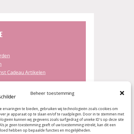
E
rden
n
st Cadeau Artikelen
Beheer toestemming
 de workshops!
 ervaringen te bieden, gebruiken wij technologieën zoals cookies om
over je apparaat op te slaan en/of te raadplegen. Door in te stemmen met
logieën kunnen wij gegevens zoals surfgedrag of unieke ID's op deze site
Als je geen toestemming geeft of uw toestemming intrekt, kan dit een
vloed hebben op bepaalde functies en mogelijkheden.