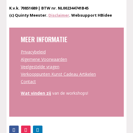
K.v.k. 70851689 | BTW nr. NL002344741B45
(c) Quinty Meester.
Disclaimer
. Websupport HBidee
MEER INFORMATIE
Privacybeleid
Algemene Voorwaarden
Veelgestelde vragen
Verkooppunten Kunst Cadeau Artikelen
Contact
Wat vinden zij
van de workshops!