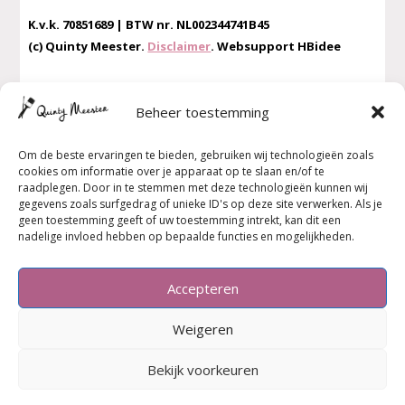
K.v.k. 70851689 | BTW nr. NL002344741B45
(c) Quinty Meester.
Disclaimer
. Websupport HBidee
Beheer toestemming
MEER INFORMATIE
Om de beste ervaringen te bieden, gebruiken wij technologieën zoals
Privacybeleid
cookies om informatie over je apparaat op te slaan en/of te
Algemene Voorwaarden
raadplegen. Door in te stemmen met deze technologieën kunnen wij
Veelgestelde vragen
gegevens zoals surfgedrag of unieke ID's op deze site verwerken. Als je
geen toestemming geeft of uw toestemming intrekt, kan dit een
Verkooppunten Kunst Cadeau Artikelen
nadelige invloed hebben op bepaalde functies en mogelijkheden.
Contact
Wat vinden zij
van de workshops!
Accepteren
Weigeren
Bekijk voorkeuren